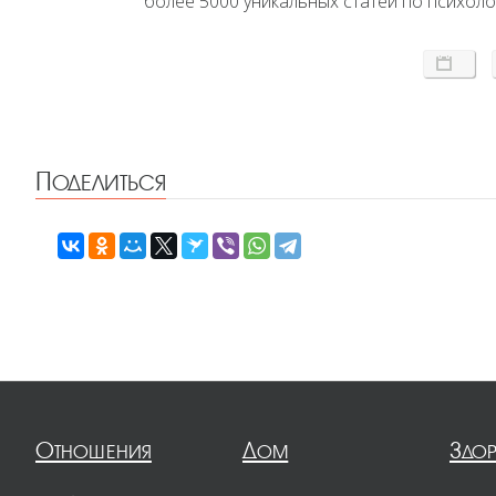
более 5000 уникальных статей по психоло
Поделиться
Отношения
Дом
Здо