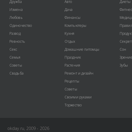
Дружба
Авто
Диеты
Измена
Дача
Фитне
Любовь
Финансы
Медиц
Одиночество
Компьютеры
Правил
Развод
Кухня
Продук
Ревность
Отдых
Секре
Секс
Домашние питомцы
Сон
Семья
Праздник
Зрени
Советы
Растения
Зубы
Свадьба
Ремонт и дизайн
Рецепты
Советы
Своими руками
Торжество
okday.ru, 2009 - 2026