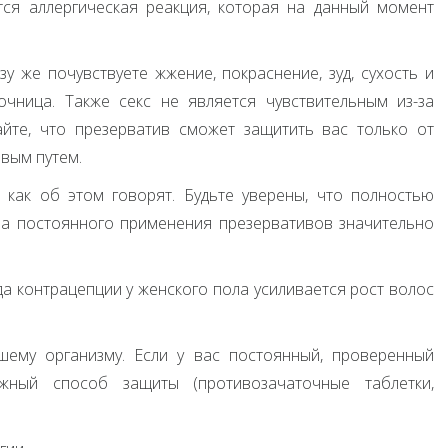
тся аллергическая реакция, которая на данный момент
зу же почувствуете жжение, покраснение, зуд, сухость и
чница. Также секс не является чувствительным из-за
айте, что презерватив сможет защитить вас только от
вым путем.
 как об этом говорят. Будьте уверены, что полностью
за постоянного применения презервативов значительно
да контрацепции у женского пола усиливается рост волос
шему организму. Если у вас постоянный, проверенный
жный способ защиты (противозачаточные таблетки,