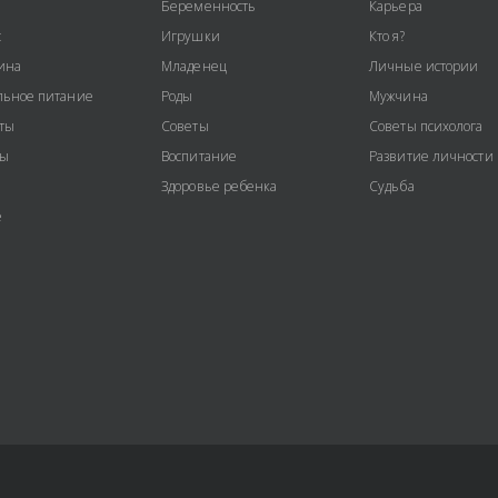
Беременность
Карьера
с
Игрушки
Кто я?
ина
Младенец
Личные истории
ьное питание
Роды
Мужчина
ты
Советы
Советы психолога
ты
Воспитание
Развитие личности
Здоровье ребенка
Судьба
е