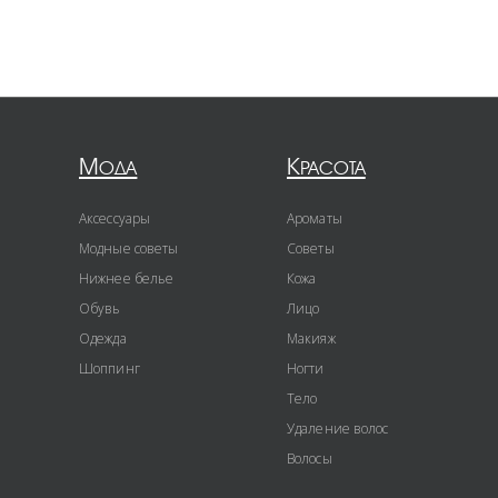
Мода
Красота
Аксессуары
Ароматы
Модные советы
Советы
Нижнее белье
Кожа
Обувь
Лицо
Одежда
Макияж
Шоппинг
Ногти
Тело
Удаление волос
Волосы