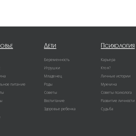
ровье
Дети
Психология
Беременность
Карьера
с
Игрушки
Кто я?
ина
Младенец
Личные истории
ьное питание
Роды
Мужчина
ты
Советы
Советы психолога
ты
Воспитание
Развитие личности
Здоровье ребенка
Судьба
е