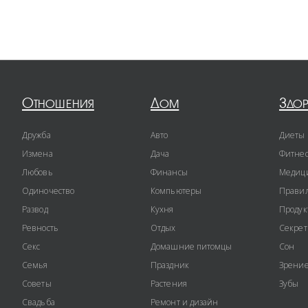
Отношения
Дом
Здо
Дружба
Авто
Диеты
Измена
Дача
Фитне
Любовь
Финансы
Медиц
Одиночество
Компьютеры
Правил
Развод
Кухня
Продук
Ревность
Отдых
Секре
Секс
Домашние питомцы
Сон
Семья
Праздник
Зрени
Советы
Растения
Зубы
Свадьба
Ремонт и дизайн