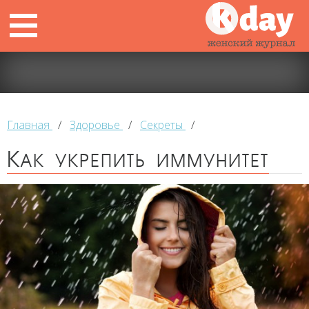
Главная
/
Здоровье
/
Секреты
/
Как укрепить иммунитет