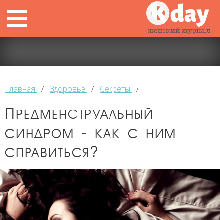
Главная
/
Здоровье
/
Секреты
/
Предменструальный
синдром - как с ним
справиться?