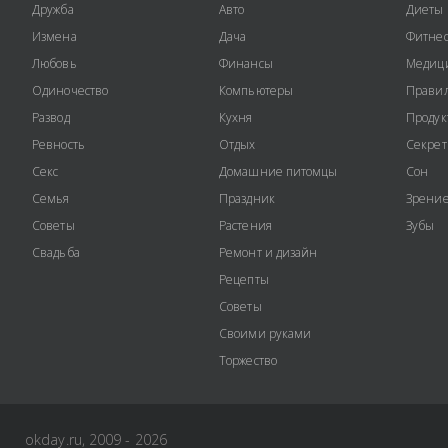
Дружба
Авто
Диеты
Измена
Дача
Фитне
Любовь
Финансы
Медиц
Одиночество
Компьютеры
Правил
Развод
Кухня
Продук
Ревность
Отдых
Секре
Секс
Домашние питомцы
Сон
Семья
Праздник
Зрени
Советы
Растения
Зубы
Свадьба
Ремонт и дизайн
Рецепты
Советы
Своими руками
Торжество
okday.ru, 2009 - 2026