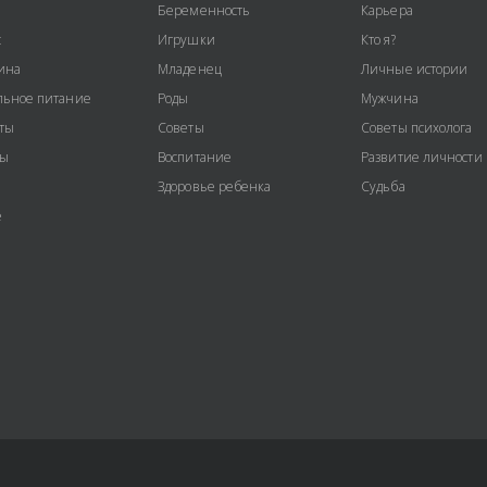
Беременность
Карьера
с
Игрушки
Кто я?
ина
Младенец
Личные истории
ьное питание
Роды
Мужчина
ты
Советы
Советы психолога
ты
Воспитание
Развитие личности
Здоровье ребенка
Судьба
е