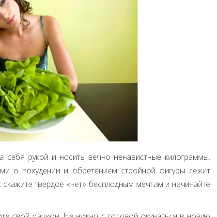
на себя рукой и носить вечно ненавистные килограммы.
ами о похудении и обретением стройной фигуры лежит
 скажите твердое «нет» бесплодным мечтам и начинайте
те свой рацион. Не нужно с головой окунаться в новую