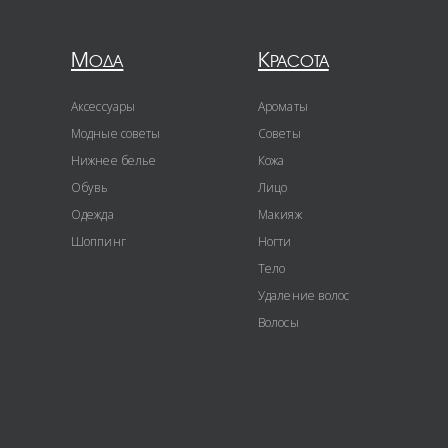
Мода
Красота
Аксессуары
Ароматы
Модные советы
Советы
Нижнее белье
Кожа
Обувь
Лицо
Одежда
Макияж
Шоппинг
Ногти
Тело
Удаление волос
Волосы