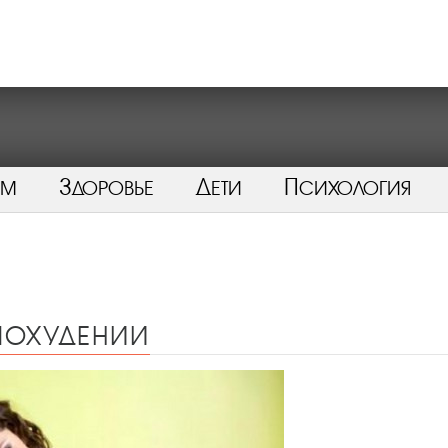
ом
Здоровье
Дети
Психология
похудении