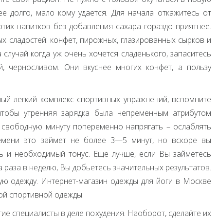
ее долго, мало кому удается. Для начала откажитесь от
 этих напитков без добавления сахара гораздо приятнее.
х сладостей: конфет, пирожных, глазированных сырков и
а случай когда уж очень хочется сладенького, запаситесь
й, черносливом. Они вкуснее многих конфет, а пользу
мый легкий комплекс спортивных упражнений, вспомните
 чтобы утренняя зарядка была непременным атрибутом
 свободную минуту попеременно напрягать – ослаблять
емени это займет не более 3—5 минут, но вскоре вы
ть и необходимый тонус. Еще лучше, если Вы займетесь
а раза в неделю, Вы добьетесь значительных результатов.
ю одежду. Интернет-магазин одежды для йоги в Москве
ой спортивной одежды.
ие специалисты в деле похудения. Наоборот, сделайте их