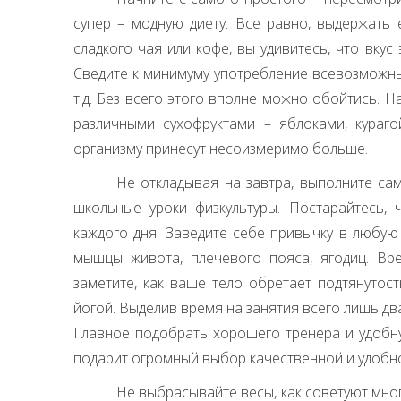
супер – модную диету. Все равно, выдержать 
сладкого чая или кофе, вы удивитесь, что вкус
Сведите к минимуму употребление всевозможны
т.д. Без всего этого вполне можно обойтись. Н
различными сухофруктами – яблоками, кураго
организму принесут несоизмеримо больше.
Не откладывая на завтра, выполните са
школьные уроки физкультуры. Постарайтесь,
каждого дня. Заведите себе привычку в любую
мышцы живота, плечевого пояса, ягодиц. Вр
заметите, как ваше тело обретает подтянутос
йогой. Выделив время на занятия всего лишь дв
Главное подобрать хорошего тренера и удобну
подарит огромный выбор качественной и удобн
Не выбрасывайте весы, как советуют мног