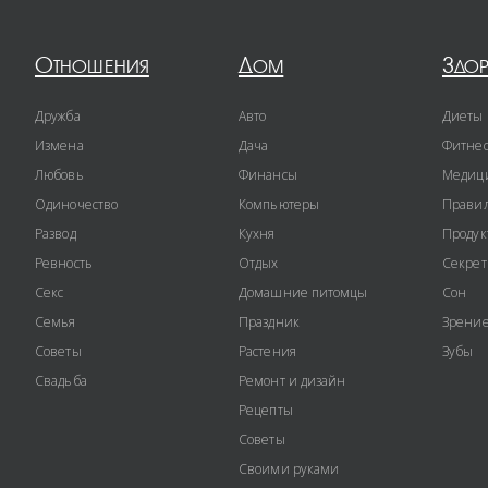
Отношения
Дом
Здо
Дружба
Авто
Диеты
Измена
Дача
Фитне
Любовь
Финансы
Медиц
Одиночество
Компьютеры
Правил
Развод
Кухня
Продук
Ревность
Отдых
Секре
Секс
Домашние питомцы
Сон
Семья
Праздник
Зрени
Советы
Растения
Зубы
Свадьба
Ремонт и дизайн
Рецепты
Советы
Своими руками