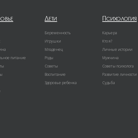
ровье
Дети
Психология
Беременность
Карьера
с
Игрушки
Кто я?
ина
Младенец
Личные истории
ьное питание
Роды
Мужчина
ты
Советы
Советы психолога
ты
Воспитание
Развитие личности
Здоровье ребенка
Судьба
е