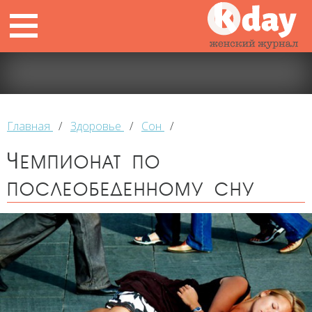
Главная
/
Здоровье
/
Сон
/
Чемпионат по
послеобеденному сну