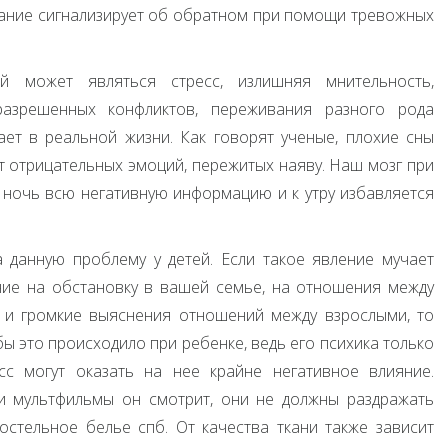
знание сигнализирует об обратном при помощи тревожных
й может являться стресс, излишняя мнительность,
разрешенных конфликтов, переживания разного рода
ет в реальной жизни. Как говорят ученые, плохие сны
от отрицательных эмоций, пережитых наяву. Наш мозг при
ночь всю негативную информацию и к утру избавляется
 данную проблему у детей. Если такое явление мучает
ие на обстановку в вашей семье, на отношения между
 и громкие выяснения отношений между взрослыми, то
обы это происходило при ребенке, ведь его психика только
с могут оказать на нее крайне негативное влияние.
и мультфильмы он смотрит, они не должны раздражать
стельное белье спб. От качества ткани также зависит