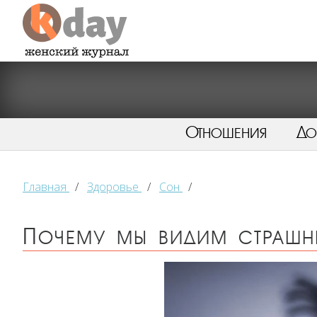
Отношения
Д
Главная
/
Здоровье
/
Сон
/
Почему мы видим страшн