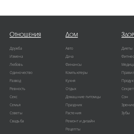
Отношения
Дом
Здо
Дружба
Авто
Диеты
Измена
Дача
Фитне
Любовь
Финансы
Медиц
Одиночество
Компьютеры
Правил
Развод
Кухня
Продук
Ревность
Отдых
Секре
Секс
Домашние питомцы
Сон
Семья
Праздник
Зрени
Советы
Растения
Зубы
Свадьба
Ремонт и дизайн
Рецепты