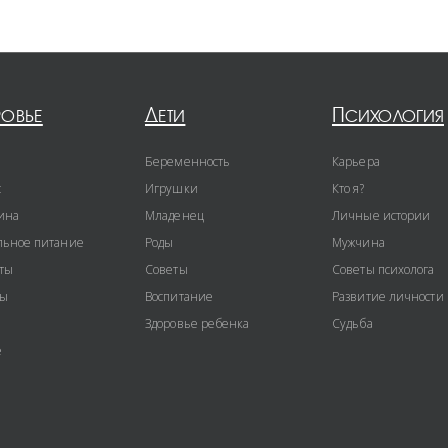
ровье
Дети
Психология
Беременность
Карьера
с
Игрушки
Кто я?
ина
Младенец
Личные истории
ьное питание
Роды
Мужчина
ты
Советы
Советы психолога
ты
Воспитание
Развитие личности
Здоровье ребенка
Судьба
е