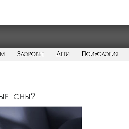
ом
Здоровье
Дети
Психология
ые сны?