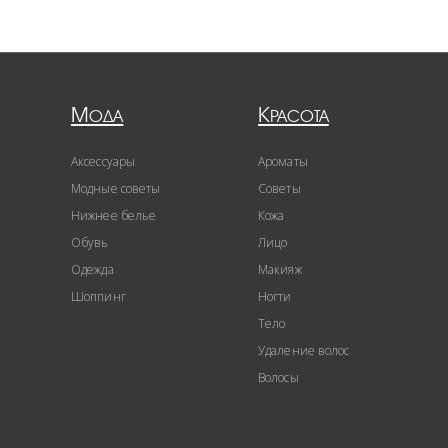
Мода
Красота
Аксессуары
Ароматы
Модные советы
Советы
Нижнее белье
Кожа
Обувь
Лицо
Одежда
Макияж
Шоппинг
Ногти
Тело
Удаление волос
Волосы