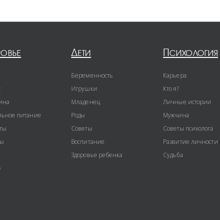
ровье
Дети
Психология
Беременность
Карьера
с
Игрушки
Кто я?
ина
Младенец
Личные истории
ьное питание
Роды
Мужчина
ты
Советы
Советы психолога
ты
Воспитание
Развитие личности
Здоровье ребенка
Судьба
е