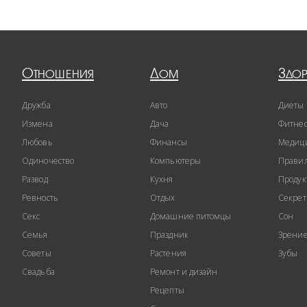
Отношения
Дом
Здо
Дружба
Авто
Диеты
Измена
Дача
Фитне
Любовь
Финансы
Медиц
Одиночество
Компьютеры
Правил
Развод
Кухня
Продук
Ревность
Отдых
Секре
Секс
Домашние питомцы
Сон
Семья
Праздник
Зрени
Советы
Растения
Зубы
Свадьба
Ремонт и дизайн
Рецепты