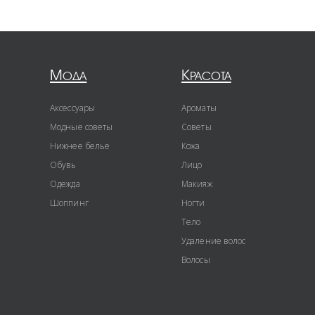
Мода
Красота
Аксессуары
Ароматы
Модные советы
Советы
Нижнее белье
Кожа
Обувь
Лицо
Одежда
Макияж
Шоппинг
Ногти
Тело
Удаление волос
Волосы