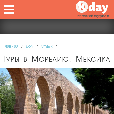
Главная
/
Дом
/
Отдых
/
Туры в Морелию, Мексика